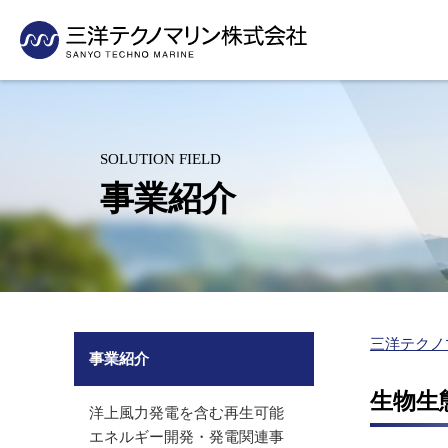
採用情報
当社の技術の活用事例をご紹介いたします
・事業活動から見たSDGs
測量
企業理念・社長挨拶
支社・支店紹介
新卒採用
先輩社員の声
沿岸・港湾の測量（水路測量、深浅測量）
会社概要
グループ紹介
洋上風力発電を含む再生可能エネル
パイプライン
インターンシップ
人材育成制度
海岸・河川の測量
沿革
有資格者数
ギー開発・発電関連事業
敷設事業
SOLUTION FIELD
（汀線測量、横断測量、3Dレーザースキャン）
キャリア採用
採用に関するお問い合
組織図
表彰業務紹介
（適地選定、環境アセスメント）
（敷設計画、
事業紹介
空中写真測量（UAV測量）
アルバイト採用
水産基盤整備事業関連
水産関連事業
グリーンレーザ測量（UAV搭載）
（魚礁効果調査・藻場造成）
（水産エコラ
営診断、海業
環境コンサルタント
里海づくり関連事業
沿岸防災対策
里海づくり関連事業（藻場・干潟・浅場造成、ブルーカー
（環境調査、藻場・干潟・浅場造
（ハザードマ
創出）
成、ブルーカーボン創出）
の維持管理）
海洋環境保全（放射線関連事業、海洋投入処分、
放射能関連事業
三洋テクノ
シミュレーション（ごみ）、底質改善）
事業紹介
（放射能濃度モニタリング、海底放
防災（ハザードマップ）
射性物質分布調査）
生物生
洋上風力発電を含む再生可能
エネルギー開発・発電関連事