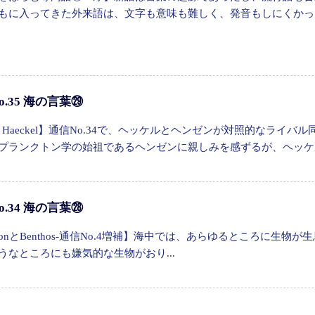
もに入ってきた外来語は、文字も意味も難しく、発音もしにくかっ
o.35 海の言葉㉙
nst Haeckel】通信No.34で、ヘッケルとヘンゼンが対照的なラ
プランクトン学の始祖であるヘンゼンに親しみを感ずるが、ヘッケル
o.34 海の言葉㉘
ktonとBenthos‐通信No.4増補】海中では、あらゆるところに
うなところにも嫌気的な生物がおり...