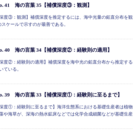
o. 41 海の言葉 35【補償深度③：観測】
深度③：観測】補償深度を推定するには、海中光量の鉛直分布を観
)のスケールで示すのが最善である。
o. 40 海の言葉 34【補償深度②：経験則の適用】
深度②：経験則の適用】補償深度を海中光の鉛直分布から推定する
いている。
o. 39 海の言葉 33【補償深度①：経験則に至るまで】
深度①：経験則に至るまで】海洋生態系における基礎生産者は植物
藻や海草が、深海の熱水鉱床などでは化学合成細菌などが基礎生産