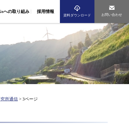
DGsへの取り組み
採用情報
お問い合わせ
資料ダウンロード
境調査
域調査（波浪・流況調査、生物調査、藻場調査）
組み
従業員への取り組み
環境への取り組み
域調査（動物・植物調査）
アルバイト採用
先輩社員の声
海辺のまちづくり研究所
海洋再生エネルギー研究所
気調査（大気・騒音調査、交通量調査）
資格者数
グループ紹介
析（生物、環境DNA、化学、マイクロプラスチック）
産コンサルタント
従業員への取り組み
環境への取り組み
産基盤整備事業
水産資源調査、漁場造成、漁場環境保全）
産振興（水産エコラベル、漁業経営診断、海業支援）
研究所通信
>
3ページ