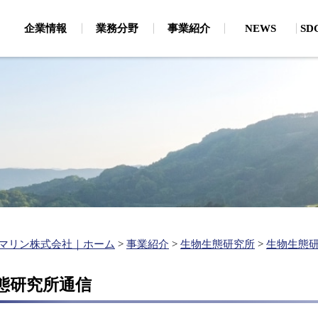
企業情報
業務分野
事業紹介
NEWS
S
・CSRから見たSDGs
地質調査
環
論文
磁気探査（危険物探査（船上・潜水））
海
主要保有機器
、通信・電力ケーブル
お客様・お取引先様への取り
地質探査・海底地形（地質探査・海底地形）
陸
個人情報保護
新卒採用
キャリア採用
生物生態研究所
わせ
大
企業理念
有
ルートサーベイ）
分
ベル取得支援、漁業経
お客様・お取引先様へ
支援）
建設コンサルタント
水
の取り組み
関連事業
ボン
環境アセスメント
水
ップ作成、港湾・海岸
（
港湾・海岸施設の維持管理
（維持管理計画、航路埋没・海岸浸食）
水
マリン株式会社｜ホーム
>
事業紹介
>
生物生態研究所
>
生物生態
港湾・海岸の施設整備
（施設の設計、静穏度解析・シミュレーション）
態研究所通信
再生エネルギー開発（現地調査、各種解析）
洋上風力発電に関する調査・解析（海底地形・海象・ケーブル
陸揚検討等）