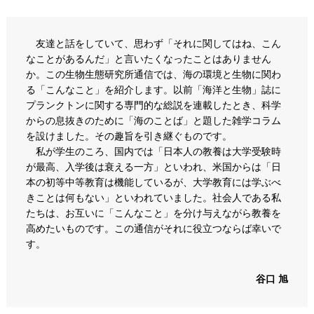
友達と話をしていて、思わず「それに関してはね、こん
なことがあるんだ」と言いたくなったことはありません
か。この生物生態研究所通信では、海の環境と生物に関わ
る「こんなこと」を紹介します。以前「海洋と生物」誌に
プランクトンに関する専門的な総説を連載したとき、科学
からの息抜きのために「海のことば」と題した雑学コラム
を設けました。その趣旨を引き継ぐものです。
私が学生のころ、国内では「日本人の教養は大学受験時
が最高、入学後は衰える一方」といわれ、米国からは「日
本の初等中等教育は機能しているが、大学教育には学ぶべ
きことは何もない」といわれていました。社会人である私
たちは、お互いに「こんなこと」を分け与えながら教養を
高めたいものです。この通信がそれに役立つならば幸いで
す。
谷口 旭