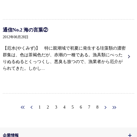
通信No.2 海の言葉②
2012年06月28日
【厄水(やくみず)】 特に親潮域で初夏に発生する珪藻類の濃密
群集は、色は茶褐色だが、赤潮の一種である。漁具類にべった
りぬるぬるとくっつくし、悪臭も放つので、漁業者から厄介が
られてきた。しかし...
1
2
3
4
5
6
7
8
企業情報