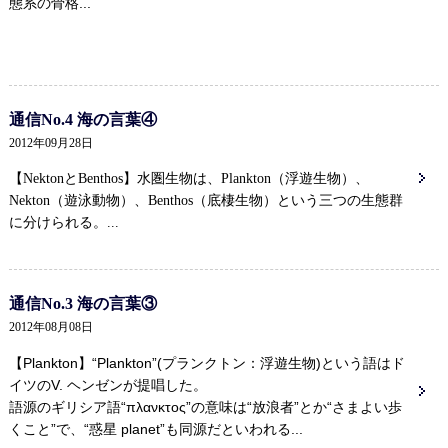
態系の骨格...
通信No.4 海の言葉④
2012年09月28日
【NektonとBenthos】水圏生物は、Plankton（浮遊生物）、
Nekton（遊泳動物）、Benthos（底棲生物）という三つの生態群
に分けられる。...
通信No.3 海の言葉③
2012年08月08日
【Plankton】“Plankton”(プランクトン：浮遊生物)という語はド
イツのV. ヘンゼンが提唱した。
語源のギリシア語“πλανκτος”の意味は“放浪者”とか“さまよい歩
くこと”で、“惑星 planet”も同源だといわれる...