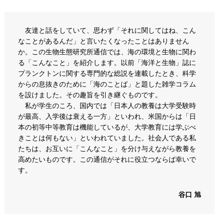
友達と話をしていて、思わず「それに関してはね、こん
なことがあるんだ」と言いたくなったことはありません
か。この生物生態研究所通信では、海の環境と生物に関わ
る「こんなこと」を紹介します。以前「海洋と生物」誌に
プランクトンに関する専門的な総説を連載したとき、科学
からの息抜きのために「海のことば」と題した雑学コラム
を設けました。その趣旨を引き継ぐものです。
私が学生のころ、国内では「日本人の教養は大学受験時
が最高、入学後は衰える一方」といわれ、米国からは「日
本の初等中等教育は機能しているが、大学教育には学ぶべ
きことは何もない」といわれていました。社会人である私
たちは、お互いに「こんなこと」を分け与えながら教養を
高めたいものです。この通信がそれに役立つならば幸いで
す。
谷口 旭