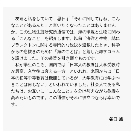
友達と話をしていて、思わず「それに関してはね、こん
なことがあるんだ」と言いたくなったことはありません
か。この生物生態研究所通信では、海の環境と生物に関わ
る「こんなこと」を紹介します。以前「海洋と生物」誌に
プランクトンに関する専門的な総説を連載したとき、科学
からの息抜きのために「海のことば」と題した雑学コラム
を設けました。その趣旨を引き継ぐものです。
私が学生のころ、国内では「日本人の教養は大学受験時
が最高、入学後は衰える一方」といわれ、米国からは「日
本の初等中等教育は機能しているが、大学教育には学ぶべ
きことは何もない」といわれていました。社会人である私
たちは、お互いに「こんなこと」を分け与えながら教養を
高めたいものです。この通信がそれに役立つならば幸いで
す。
谷口 旭