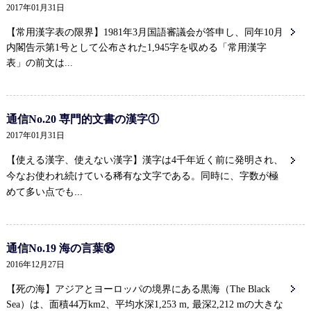
2017年01月31日
【常用漢字表の限界】1981年3月国語審議会が答申し、同年10月
内閣告示第1号として公布された1,945字を収める「常用漢字
表」の前文は...
通信No.20 専門的文書の漢字①
2017年01月31日
【使える漢字、使えない漢字】漢字は4千年近く前に発明され、
同時に、字数が極
今なお使われ続けている稀有な文字である。
めて多い点でも...
通信No.19 海の言葉⑱
2016年12月27日
【死の海】アジアとヨーロッパの境界にある黒海（The Black
Sea）は、面積44万km2、平均水深1,253 m, 最深2,212 mの大きな