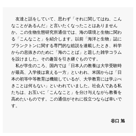
友達と話をしていて、思わず「それに関してはね、こん
なことがあるんだ」と言いたくなったことはありません
か。この生物生態研究所通信では、海の環境と生物に関わ
る「こんなこと」を紹介します。以前「海洋と生物」誌に
プランクトンに関する専門的な総説を連載したとき、科学
からの息抜きのために「海のことば」と題した雑学コラム
を設けました。その趣旨を引き継ぐものです。
私が学生のころ、国内では「日本人の教養は大学受験時
が最高、入学後は衰える一方」といわれ、米国からは「日
本の初等中等教育は機能しているが、大学教育には学ぶべ
きことは何もない」といわれていました。社会人である私
たちは、お互いに「こんなこと」を分け与えながら教養を
高めたいものです。この通信がそれに役立つならば幸いで
す。
谷口 旭