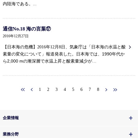
内陸海である。...
通信No.18 海の言葉⑰
2016年12月27日
【日本海の危機】2016年12月8日、気象庁は「日本海の水温と酸
日本海では、1990年代か
素量の変化について」報道発表した。
ら2,000 mの漸深層で水温上昇と酸素量減少が
…
1
2
3
4
5
6
7
8
企業情報
業務分野