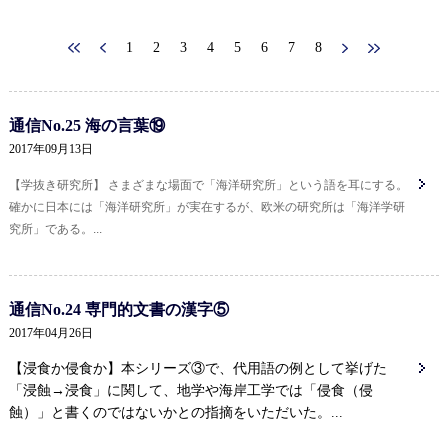
1
2
3
4
5
6
7
8
通信No.25 海の言葉⑲
2017年09月13日
【学抜き研究所】 さまざまな場面で「海洋研究所」という語を耳にする。
確かに日本には「海洋研究所」が実在するが、欧米の研究所は「海洋学研
究所」である。...
通信No.24 専門的文書の漢字⑤
2017年04月26日
【浸食か侵食か】本シリーズ③で、代用語の例として挙げた
「浸蝕→浸食」に関して、地学や海岸工学では「侵食（侵
蝕）」と書くのではないかとの指摘をいただいた。...