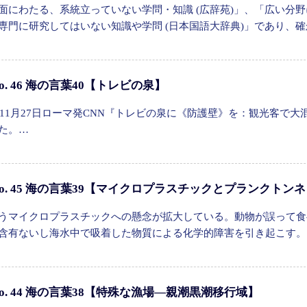
面にわたる、系統立っていない学問・知識 (広辞苑)」、「広い分
専門に研究してはいない知識や学問 (日本国語大辞典)」であり、
o. 46 海の言葉40【トレビの泉】
9年11月27日ローマ発CNN『トレビの泉に《防護壁》を：観光客
た。…
o. 45 海の言葉39【マイクロプラスチックとプランクトン
うマイクロプラスチックへの懸念が拡大している。動物が誤って食
含有ないし海水中で吸着した物質による化学的障害を引き起こす。
o. 44 海の言葉38【特殊な漁場―親潮黒潮移行域】