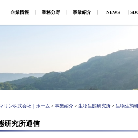
企業情報
業務分野
事業紹介
NEWS
S
・CSRから見たSDGs
地質調査
環
論文
磁気探査（危険物探査（船上・潜水））
海
主要保有機器
、通信・電力ケーブル
お客様・お取引先様への取り
地質探査・海底地形（地質探査・海底地形）
陸
個人情報保護
新卒採用
キャリア採用
生物生態研究所
わせ
大
企業理念
有
ルートサーベイ）
分
ベル取得支援、漁業経
お客様・お取引先様へ
支援）
建設コンサルタント
水
の取り組み
関連事業
ボン
環境アセスメント
水
ップ作成、港湾・海岸
（
港湾・海岸施設の維持管理
（維持管理計画、航路埋没・海岸浸食）
水
マリン株式会社｜ホーム
>
事業紹介
>
生物生態研究所
>
生物生態
港湾・海岸の施設整備
（施設の設計、静穏度解析・シミュレーション）
態研究所通信
再生エネルギー開発（現地調査、各種解析）
洋上風力発電に関する調査・解析（海底地形・海象・ケーブル
陸揚検討等）