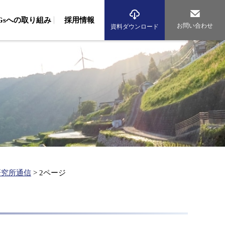
DGsへの取り組み
採用情報
お問い合わせ
資料ダウンロード
境調査
域調査（波浪・流況調査、生物調査、藻場調査）
組み
従業員への取り組み
環境への取り組み
域調査（動物・植物調査）
アルバイト採用
先輩社員の声
海辺のまちづくり研究所
海洋再生エネルギー研究所
気調査（大気・騒音調査、交通量調査）
資格者数
グループ紹介
析（生物、環境DNA、化学、マイクロプラスチック）
産コンサルタント
従業員への取り組み
環境への取り組み
産基盤整備事業
水産資源調査、漁場造成、漁場環境保全）
産振興（水産エコラベル、漁業経営診断、海業支援）
研究所通信
>
2ページ