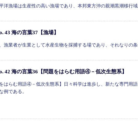
平洋漁場は生産性の高い漁場であり、本邦東方沖の親潮黒潮移行域
o. 43 海の言葉37【漁場】
、漁業者が生業として水産生物を採捕する場であり、それなりの条
o. 42 海の言葉36【問題をはらむ用語④－低次生態系】
をはらむ用語④－低次生態系】日々科学は進歩し、新たな専門用語
な例である。