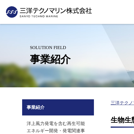
採用情報
当社の技術の活用事例をご紹介いたします
・事業活動から見たSDGs
測量
企業理念・社長挨拶
支社・支店紹介
新卒採用
先輩社員の声
沿岸・港湾の測量（水路測量、深浅測量）
会社概要
グループ紹介
洋上風力発電を含む再生可能エネル
パイプライン
インターンシップ
人材育成制度
海岸・河川の測量
沿革
有資格者数
ギー開発・発電関連事業
敷設事業
SOLUTION FIELD
（汀線測量、横断測量、3Dレーザースキャン）
キャリア採用
採用に関するお問い合
組織図
表彰業務紹介
（適地選定、環境アセスメント）
（敷設計画、
事業紹介
空中写真測量（UAV測量）
アルバイト採用
水産基盤整備事業関連
水産関連事業
グリーンレーザ測量（UAV搭載）
（魚礁効果調査・藻場造成）
（水産エコラ
営診断、海業
環境コンサルタント
里海づくり関連事業
沿岸防災対策
里海づくり関連事業（藻場・干潟・浅場造成、ブルーカー
（環境調査、藻場・干潟・浅場造
（ハザードマ
創出）
成、ブルーカーボン創出）
の維持管理）
海洋環境保全（放射線関連事業、海洋投入処分、
放射能関連事業
三洋テクノ
シミュレーション（ごみ）、底質改善）
事業紹介
（放射能濃度モニタリング、海底放
防災（ハザードマップ）
射性物質分布調査）
生物生
洋上風力発電を含む再生可能
エネルギー開発・発電関連事