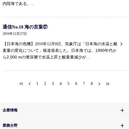
内陸海である。...
通信No.18 海の言葉⑰
2016年12月27日
【日本海の危機】2016年12月8日、気象庁は「日本海の水温と酸
日本海では、1990年代か
素量の変化について」報道発表した。
ら2,000 mの漸深層で水温上昇と酸素量減少が
…
1
2
3
4
5
6
7
8
企業情報
業務分野