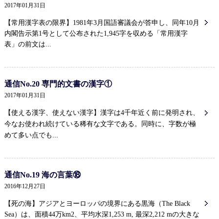
2017年01月31日
【常用漢字表の限界】1981年3月国語審議会が答申し、同年10月
内閣告示第1号として公布された1,945字を収める「常用漢字
表」の前文は...
通信No.20 専門的文書の漢字①
2017年01月31日
【使える漢字、使えない漢字】漢字は4千年近く前に発明され、
同時に、字数が極
今なお使われ続けている稀有な文字である。
めて多い点でも...
通信No.19 海の言葉⑱
2016年12月27日
【死の海】アジアとヨーロッパの境界にある黒海（The Black
Sea）は、面積44万km2、平均水深1,253 m, 最深2,212 mの大きな