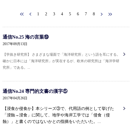
1
2
3
4
5
6
7
8
通信No.25 海の言葉⑲
2017年09月13日
【学抜き研究所】 さまざまな場面で「海洋研究所」という語を耳にする。
確かに日本には「海洋研究所」が実在するが、欧米の研究所は「海洋学研
究所」である。...
通信No.24 専門的文書の漢字⑤
2017年04月26日
【浸食か侵食か】本シリーズ③で、代用語の例として挙げた
「浸蝕→浸食」に関して、地学や海岸工学では「侵食（侵
蝕）」と書くのではないかとの指摘をいただいた。...