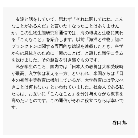
友達と話をしていて、思わず「それに関してはね、こん
なことがあるんだ」と言いたくなったことはありません
か。この生物生態研究所通信では、海の環境と生物に関わ
る「こんなこと」を紹介します。以前「海洋と生物」誌に
プランクトンに関する専門的な総説を連載したとき、科学
からの息抜きのために「海のことば」と題した雑学コラム
を設けました。その趣旨を引き継ぐものです。
私が学生のころ、国内では「日本人の教養は大学受験時
が最高、入学後は衰える一方」といわれ、米国からは「日
本の初等中等教育は機能しているが、大学教育には学ぶべ
きことは何もない」といわれていました。社会人である私
たちは、お互いに「こんなこと」を分け与えながら教養を
高めたいものです。この通信がそれに役立つならば幸いで
す。
谷口 旭