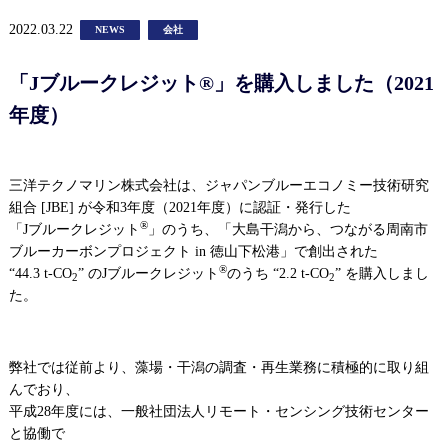
2022.03.22
NEWS
会社
「Jブルークレジット®」を購入しました（2021
年度）
三洋テクノマリン株式会社は、ジャパンブルーエコノミー技術研究
組合 [JBE] が令和3年度（2021年度）に認証・発行した
®
「Jブルークレジット
」のうち、「大島干潟から、つながる周南市
ブルーカーボンプロジェクト in 徳山下松港」で創出された
®
“44.3 t-CO
” のJブルークレジット
のうち “2.2 t-CO
” を購入しまし
2
2
た。
弊社では従前より、藻場・干潟の調査・再生業務に積極的に取り組
んでおり、
平成28年度には、一般社団法人リモート・センシング技術センター
と協働で