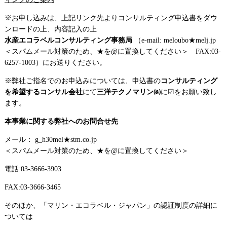
※お申し込みは、上記リンク先よりコンサルティング申込書をダウ
ンロードの上、内容記入の上
水産エコラベルコンサルティング事務局
（e-mail: meloubo★melj.jp
＜スパムメール対策のため、★を@に置換してください＞ FAX:03-
6257-1003）にお送りください。
※弊社ご指名でのお申込みについては、申込書の
コンサルティング
を希望するコンサル会社
にて
三洋テクノマリン㈱
に☑をお願い致し
ます。
本事業に関する弊社へのお問合せ先
メール： g_h30mel★stm.co.jp
＜スパムメール対策のため、★を@に置換してください＞
電話:03-3666-3903
FAX:03-3666-3465
そのほか、「マリン・エコラベル・ジャパン」の認証制度の詳細に
ついては