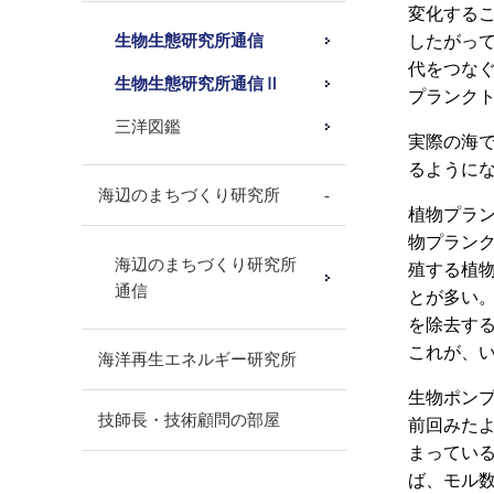
変化する
生物生態研究所通信
したがっ
代をつな
生物生態研究所通信Ⅱ
プランク
三洋図鑑
実際の海で
るように
海辺のまちづくり研究所
植物プラ
物プラン
海辺のまちづくり研究所
殖する植
通信
とが多い
を除去す
これが、
海洋再生エネルギー研究所
生物ポン
技師長・技術顧問の部屋
前回みたよ
まっているの
ば、モル数