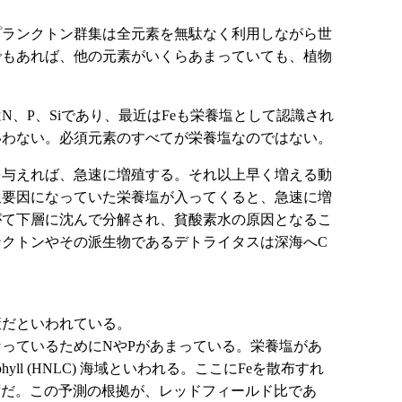
プランクトン群集は全元素を無駄なく利用しながら世
でもあれば、他の元素がいくらあまっていても、植物
、P、Siであり、最近はFeも栄養塩として認識され
いわない。必須元素のすべてが栄養塩なのではない。
を与えれば、急速に増殖する。それ以上早く増える動
限要因になっていた栄養塩が入ってくると、急速に増
がて下層に沈んで分解され、貧酸素水の原因となるこ
クトンやその派生物であるデトライタスは深海へC
策だといわれている。
なっているためにNやPがあまっている。栄養塩があ
rophyll (HNLC) 海域といわれる。ここにFeを散布すれ
はずだ。この予測の根拠が、レッドフィールド比であ