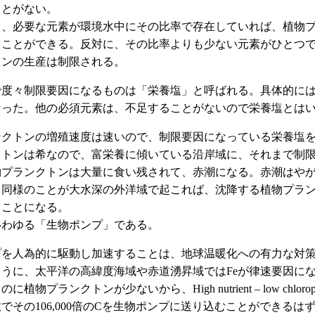
ことがない。
て、必要な元素が環境水中にその比率で存在していれば、植物
ぐことができる。反対に、その比率よりも少ない元素がひとつ
トンの生産は制限される。
度々制限要因になるものは「栄養塩」と呼ばれる。具体的にはN
なった。他の必須元素は、不足することがないので栄養塩とは
ンクトンの増殖速度は速いので、制限要因になっている栄養塩
クトンは希なので、富栄養に傾いている沿岸域に、それまで制
物プランクトンは大量に食い残されて、赤潮になる。赤潮はや
。同様のことが大水深の外洋域で起これば、沈降する植物プラン
ることになる。
いわゆる「生物ポンプ」である。
プを人為的に駆動し加速することは、地球温暖化への有力な対
うに、太平洋の高緯度海域や赤道湧昇域ではFeが律速要因に
に植物プランクトンが少ないから、High nutrient – low chlo
でその106,000倍のCを生物ポンプに送り込むことができる