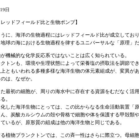
月19日
：レッドフィールド比と生物ポンプ】
ように、海洋の生物過程にはレッドフィールド比が成立してお
、地球の海における生物過程を律するユニバーサルな「原理」
物が機械的な化学反応系ではないことは広く知られている。
ンクトンも、環境や生理状態によって栄養塩の摂取法を調節で
以上ともいわれる多種多様な海洋生物の体元素組成が、変異が
るのは、なぜか。
した最初の細胞が、周りの海水中に存在する資源をむだなく活
ある。
進化した海洋生物にとっては、この比からなる生命活動装置「
ろん、炭酸カルシウムの殻や骨格で細胞や体を保護する甲殻類や
しているが、原形質の組成は他の海洋生物と同じである。
する植物プランクトンでは、この斉一性はさらに際立つ。母細