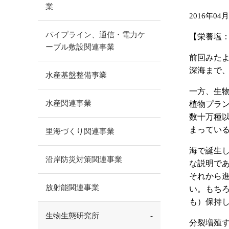
業
2016年04
パイプライン、通信・電力ケ
【栄養塩
ーブル敷設関連事業
前回みた
深海まで
水産基盤整備事業
一方、生
水産関連事業
植物プラ
数十万種
まってい
里海づくり関連事業
海で誕生
沿岸防災対策関連事業
な説明で
それから
放射能関連事業
い。もち
も）保持
生物生態研究所
分裂増殖