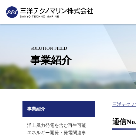
採用情報
当社の技術の活用事例をご紹介いたします
・事業活動から見たSDGs
測量
企業理念・社長挨拶
支社・支店紹介
新卒採用
先輩社員の声
沿岸・港湾の測量（水路測量、深浅測量）
会社概要
グループ紹介
洋上風力発電を含む再生可能エネル
パイプライン
インターンシップ
人材育成制度
海岸・河川の測量
沿革
有資格者数
ギー開発・発電関連事業
敷設事業
SOLUTION FIELD
（汀線測量、横断測量、3Dレーザースキャン）
キャリア採用
採用に関するお問い合
組織図
表彰業務紹介
（適地選定、環境アセスメント）
（敷設計画、
事業紹介
空中写真測量（UAV測量）
アルバイト採用
水産基盤整備事業関連
水産関連事業
グリーンレーザ測量（UAV搭載）
（魚礁効果調査・藻場造成）
（水産エコラ
営診断、海業
環境コンサルタント
里海づくり関連事業
沿岸防災対策
里海づくり関連事業（藻場・干潟・浅場造成、ブルーカー
（環境調査、藻場・干潟・浅場造
（ハザードマ
創出）
成、ブルーカーボン創出）
の維持管理）
海洋環境保全（放射線関連事業、海洋投入処分、
放射能関連事業
三洋テクノ
シミュレーション（ごみ）、底質改善）
事業紹介
（放射能濃度モニタリング、海底放
防災（ハザードマップ）
射性物質分布調査）
通信No
洋上風力発電を含む再生可能
エネルギー開発・発電関連事