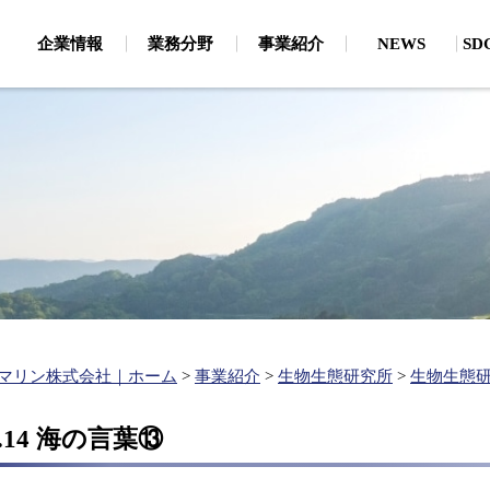
企業情報
業務分野
事業紹介
NEWS
S
・CSRから見たSDGs
地質調査
環
論文
磁気探査（危険物探査（船上・潜水））
海
主要保有機器
、通信・電力ケーブル
お客様・お取引先様への取り
地質探査・海底地形（地質探査・海底地形）
陸
個人情報保護
新卒採用
キャリア採用
生物生態研究所
わせ
大
企業理念
有
ルートサーベイ）
分
ベル取得支援、漁業経
お客様・お取引先様へ
支援）
建設コンサルタント
水
の取り組み
関連事業
ボン
環境アセスメント
水
ップ作成、港湾・海岸
（
港湾・海岸施設の維持管理
（維持管理計画、航路埋没・海岸浸食）
水
マリン株式会社｜ホーム
>
事業紹介
>
生物生態研究所
>
生物生態
港湾・海岸の施設整備
（施設の設計、静穏度解析・シミュレーション）
.14 海の言葉⑬
再生エネルギー開発（現地調査、各種解析）
洋上風力発電に関する調査・解析（海底地形・海象・ケーブル
陸揚検討等）