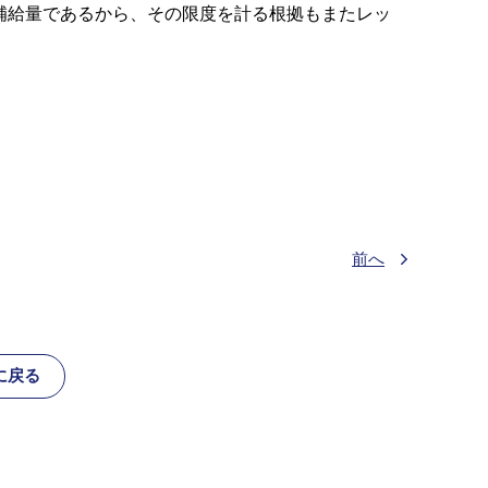
補給量であるから、その限度を計る根拠もまたレッ
前へ
に戻る