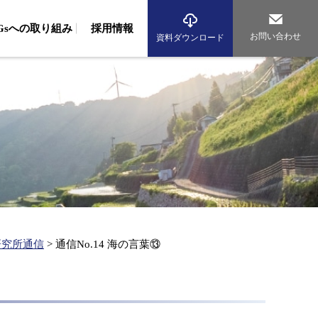
DGsへの取り組み
採用情報
お問い合わせ
資料ダウンロード
境調査
域調査（波浪・流況調査、生物調査、藻場調査）
組み
従業員への取り組み
環境への取り組み
域調査（動物・植物調査）
アルバイト採用
先輩社員の声
海辺のまちづくり研究所
海洋再生エネルギー研究所
気調査（大気・騒音調査、交通量調査）
資格者数
グループ紹介
析（生物、環境DNA、化学、マイクロプラスチック）
産コンサルタント
従業員への取り組み
環境への取り組み
産基盤整備事業
水産資源調査、漁場造成、漁場環境保全）
産振興（水産エコラベル、漁業経営診断、海業支援）
研究所通信
>
通信No.14 海の言葉⑬