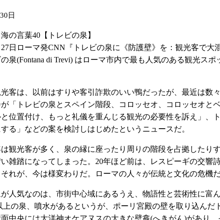
月30日
46 海の言葉40【トレビの泉】
11月27日ローマ発CNN『トレビの泉に《防護壁》を：観光客
の泉(Fontana di Trevi) はローマ市内で最も人気のあ
観光客は、以前はすりや客引詐欺のいい鴨だったが、最近は数
会が「トレビの泉とスペイン階段、コロッセオ、コロッセオと
ルと位置付け、もっと礼儀を重んじる観光の必要性を訴え」、
にする」などの案を検討しはじめたというニュースだ。
年は観光客が多く、泉の縁に座ったり周りの階段を占拠したり
ぽい雑踏になってしまった。20年ほど前は、レスピーギの交響
。それが、今は様変わりだ。ローマの人々が伝統と文化の危機
泉が人気なのは、市街中心域にあるうえ、物語性と芸術性に富
00以上の泉、噴水があるというが、ポーリ宮殿の壁を取り込ん
壁面中央には大洋神オケアヌスの大きな壁龕(へきがん)があり