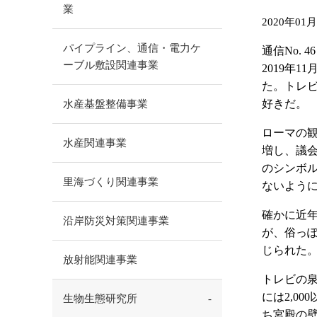
業
2020年01
パイプライン、通信・電力ケ
通信No. 
ーブル敷設関連事業
2019年
た。トレビ
好きだ。
水産基盤整備事業
ローマの
水産関連事業
増し、議
のシンボ
里海づくり関連事業
ないよう
確かに近
沿岸防災対策関連事業
が、俗っ
じられた
放射能関連事業
トレビの
には2,0
生物生態研究所
ち宮殿の