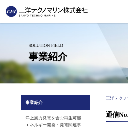
採用情報
当社の技術の活用事例をご紹介いたします
・事業活動から見たSDGs
測量
企業理念・社長挨拶
支社・支店紹介
新卒採用
先輩社員の声
沿岸・港湾の測量（水路測量、深浅測量）
会社概要
グループ紹介
洋上風力発電を含む再生可能エネル
パイプライン
インターンシップ
人材育成制度
海岸・河川の測量
沿革
有資格者数
ギー開発・発電関連事業
敷設事業
SOLUTION FIELD
（汀線測量、横断測量、3Dレーザースキャン）
キャリア採用
採用に関するお問い合
組織図
表彰業務紹介
（適地選定、環境アセスメント）
（敷設計画、
事業紹介
空中写真測量（UAV測量）
アルバイト採用
水産基盤整備事業関連
水産関連事業
グリーンレーザ測量（UAV搭載）
（魚礁効果調査・藻場造成）
（水産エコラ
営診断、海業
環境コンサルタント
里海づくり関連事業
沿岸防災対策
里海づくり関連事業（藻場・干潟・浅場造成、ブルーカー
（環境調査、藻場・干潟・浅場造
（ハザードマ
創出）
成、ブルーカーボン創出）
の維持管理）
海洋環境保全（放射線関連事業、海洋投入処分、
放射能関連事業
三洋テクノ
シミュレーション（ごみ）、底質改善）
事業紹介
（放射能濃度モニタリング、海底放
防災（ハザードマップ）
射性物質分布調査）
通信No
洋上風力発電を含む再生可能
エネルギー開発・発電関連事