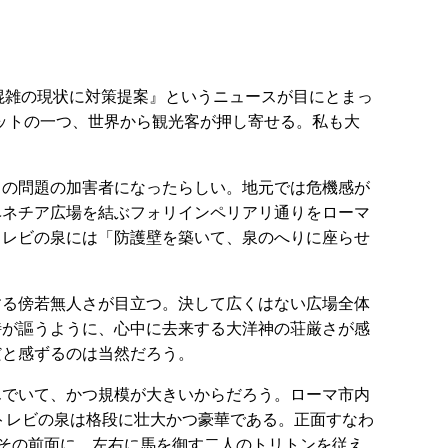
で大混雑の現状に対策提案』というニュースが目にとまっ
る観光スポットの一つ、世界から観光客が押し寄せる。私も大
々の問題の加害者になったらしい。地元では危機感が
ベネチア広場を結ぶフォリインペリアリ通りをローマ
トレビの泉には「防護壁を築いて、泉のへりに座らせ
する傍若無人さが目立つ。決して広くはない広場全体
詩が謳うように、心中に去来する大洋神の荘厳さが感
だと感ずるのは当然だろう。
んでいて、かつ規模が大きいからだろう。ローマ市内
だトレビの泉は格段に壮大かつ豪華である。正面すなわ
、その前面に、左右に馬を御す二人のトリトンを従え