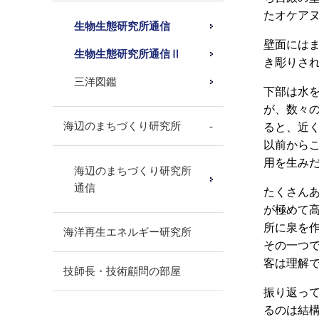
たオケア
生物生態研究所通信
壁面には
生物生態研究所通信Ⅱ
き彫りさ
三洋図鑑
下部は水
が、数々
海辺のまちづくり研究所
ると、近く
以前から
用を生み
海辺のまちづくり研究所
通信
たくさん
が極めて
所に泉を
海洋再生エネルギー研究所
その一つ
客は理解
技師長・技術顧問の部屋
振り返っ
るのは結