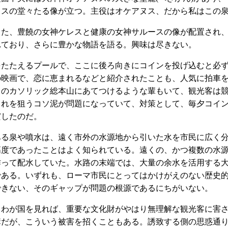
ヌスの堂々たる像が立つ。主役はオケアヌス、だから私はこの
また、豊饒の女神ケレスと健康の女神サルースの像が配置され
れており、さらに豊かな物語を語る。興味は尽きない。
をたたえるプールで、ここに後ろ向きにコインを投げ込むと必
の映画で、恋に恵まれるなどと紹介されたことも、人気に拍車を
のカソリック総本山にあてつけるような輩もいて、観光客は競
これを狙うコソ泥が問題になっていて、対策として、毎夕コイ
だしたのだ。
ある泉や噴水は、遠く市外の水源地から引いた水を市民に広く
高度であったことはよく知られている。遠くの、かつ複数の水
作って配水していた。水路の末端では、大量の余水を活用する
である。いずれも、ローマ市民にとってはかけがえのない歴史
できない、そのギャップが問題の根源であるにちがいない。
てわが国を見れば、重要な文化財がやはり無理解な観光客に害
構だが、こういう被害を招くこともある。誘致する側の思惑通