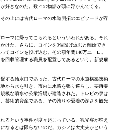
泉が好きなのだ。数々の物語が頭に浮かんでくる。
、その上には古代ローマの水道開拓のエピソードが浮
ずローマに帰ってこられるといういわれがある。それ
かけた。さらに、コインを3個投げ込むと離婚でき
ってコインを投げ込む。その額年間140万ユーロ。
ンを回収管理する職員を配置してあるという。新規雇
分配する給水口であった。古代ローマの水道構築技術
源地から水を引き、市内に水路を張り巡らし、要所要
大規模な噴水や公衆浴場が建造された。トレビの泉は
的、芸術的資産である。その誇りや愛着の深さを観光
されるという事件が度々起こっている。観光客が増え
りになるとは限らないのだ。カジノは大丈夫かという