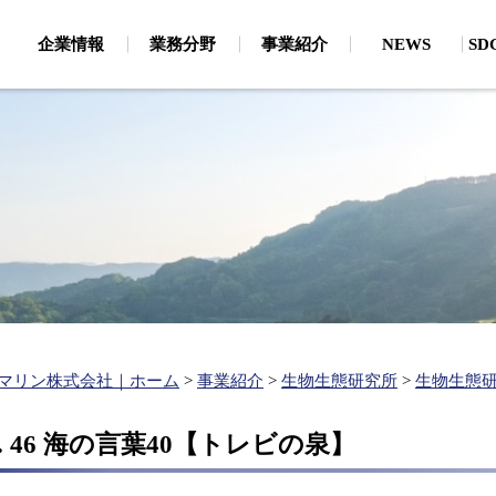
企業情報
業務分野
事業紹介
NEWS
S
・CSRから見たSDGs
地質調査
環
論文
磁気探査（危険物探査（船上・潜水））
海
主要保有機器
、通信・電力ケーブル
お客様・お取引先様への取り
地質探査・海底地形（地質探査・海底地形）
陸
個人情報保護
新卒採用
キャリア採用
生物生態研究所
わせ
大
企業理念
有
ルートサーベイ）
分
ベル取得支援、漁業経
お客様・お取引先様へ
支援）
建設コンサルタント
水
の取り組み
関連事業
ボン
環境アセスメント
水
ップ作成、港湾・海岸
（
港湾・海岸施設の維持管理
（維持管理計画、航路埋没・海岸浸食）
水
マリン株式会社｜ホーム
>
事業紹介
>
生物生態研究所
>
生物生態
港湾・海岸の施設整備
（施設の設計、静穏度解析・シミュレーション）
. 46 海の言葉40【トレビの泉】
再生エネルギー開発（現地調査、各種解析）
洋上風力発電に関する調査・解析（海底地形・海象・ケーブル
陸揚検討等）