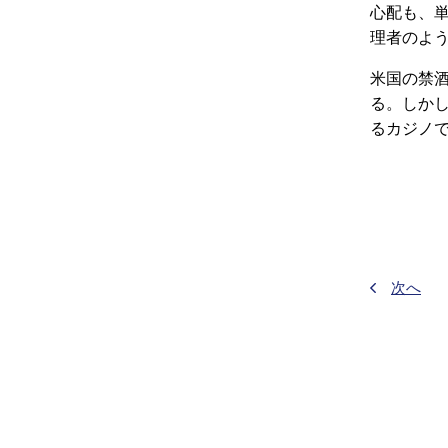
心配も、
理者のよ
米国の禁
る。しか
るカジノ
次へ