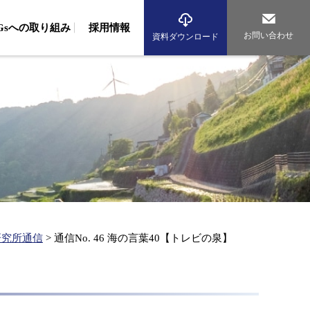
DGsへの取り組み
採用情報
お問い合わせ
資料ダウンロード
境調査
域調査（波浪・流況調査、生物調査、藻場調査）
組み
従業員への取り組み
環境への取り組み
域調査（動物・植物調査）
アルバイト採用
先輩社員の声
海辺のまちづくり研究所
海洋再生エネルギー研究所
気調査（大気・騒音調査、交通量調査）
資格者数
グループ紹介
析（生物、環境DNA、化学、マイクロプラスチック）
産コンサルタント
従業員への取り組み
環境への取り組み
産基盤整備事業
水産資源調査、漁場造成、漁場環境保全）
産振興（水産エコラベル、漁業経営診断、海業支援）
研究所通信
>
通信No. 46 海の言葉40【トレビの泉】