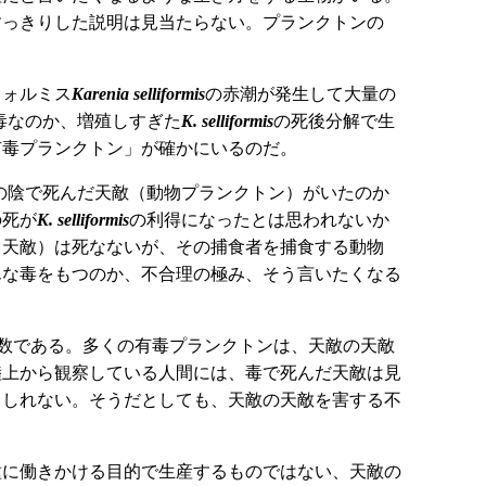
すっきりした説明は見当たらない。プランクトンの
フォルミス
Karenia selliformis
の赤潮が発生して大量の
毒なのか、増殖しすぎた
K. selliformis
の死後分解で生
有毒プランクトン」が確かにいるのだ。
の陰で死んだ天敵（動物プランクトン）がいたのか
の死が
K. selliformis
の利得になったとは思われないか
（天敵）は死なないが、その捕食者を捕食する動物
んな毒をもつのか、不合理の極み、そう言いたくなる
数である。多くの有毒プランクトンは、天敵の天敵
陸上から観察している人間には、毒で死んだ天敵は見
もしれない。そうだとしても、天敵の天敵を害する不
に働きかける目的で生産するものではない、天敵の