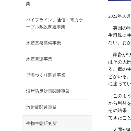
業
2022年10
パイプライン、通信・電力ケ
ーブル敷設関連事業
英国の地方
生垣風に
ない。お
水産基盤整備事業
家畜がワ
水産関連事業
はその大
る。毒の
里海づくり関連事業
どがいる
に適って
沿岸防災対策関連事業
このよう
から利益
放射能関連事業
その結果
てきたこ
生物生態研究所
人間が犯