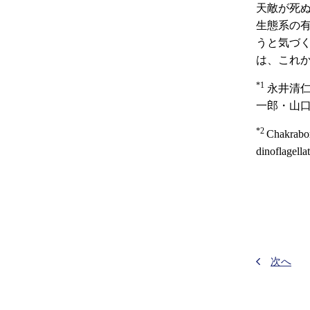
天敵が死
生態系の
うと気づ
は、これ
*1
永井清仁
一郎・山口
*2
Chakrabor
dinoflagella
次へ