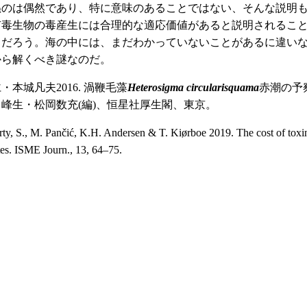
ぬのは偶然であり、特に意味のあることではない、そんな説明
有毒生物の毒産生には合理的な適応価値があると説明されるこ
くだろう。海の中には、まだわかっていないことがあるに違い
から解くべき謎なのだ。
・本城凡夫2016. 渦鞭毛藻
Heterosigma circularisquama
赤潮の予察
峰生・松岡数充(編)、恒星社厚生閣、東京。
ty, S., M. Pančić, K.H. Andersen & T. Kiørboe 2019. The cost of toxi
tes. ISME Journ., 13, 64–75.