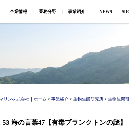
企業情報
業務分野
事業紹介
NEWS
S
・CSRから見たSDGs
地質調査
環
論文
磁気探査（危険物探査（船上・潜水））
海
主要保有機器
、通信・電力ケーブル
お客様・お取引先様への取り
地質探査・海底地形（地質探査・海底地形）
陸
個人情報保護
新卒採用
キャリア採用
生物生態研究所
わせ
大
企業理念
有
ルートサーベイ）
分
ベル取得支援、漁業経
お客様・お取引先様へ
支援）
建設コンサルタント
水
の取り組み
関連事業
ボン
環境アセスメント
水
ップ作成、港湾・海岸
（
港湾・海岸施設の維持管理
（維持管理計画、航路埋没・海岸浸食）
水
マリン株式会社｜ホーム
>
事業紹介
>
生物生態研究所
>
生物生態
港湾・海岸の施設整備
（施設の設計、静穏度解析・シミュレーション）
再生エネルギー開発（現地調査、各種解析）
. 53 海の言葉47【有毒プランクトンの謎】
洋上風力発電に関する調査・解析（海底地形・海象・ケーブル
陸揚検討等）