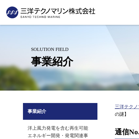
採用情報
当社の技術の活用事例をご紹介いたします
・事業活動から見たSDGs
測量
企業理念・社長挨拶
支社・支店紹介
新卒採用
先輩社員の声
沿岸・港湾の測量（水路測量、深浅測量）
会社概要
グループ紹介
洋上風力発電を含む再生可能エネル
パイプライン
インターンシップ
人材育成制度
海岸・河川の測量
沿革
有資格者数
ギー開発・発電関連事業
敷設事業
SOLUTION FIELD
（汀線測量、横断測量、3Dレーザースキャン）
キャリア採用
採用に関するお問い合
組織図
表彰業務紹介
（適地選定、環境アセスメント）
（敷設計画、
事業紹介
空中写真測量（UAV測量）
アルバイト採用
水産基盤整備事業関連
水産関連事業
グリーンレーザ測量（UAV搭載）
（魚礁効果調査・藻場造成）
（水産エコラ
営診断、海業
環境コンサルタント
里海づくり関連事業
沿岸防災対策
里海づくり関連事業（藻場・干潟・浅場造成、ブルーカー
（環境調査、藻場・干潟・浅場造
（ハザードマ
創出）
成、ブルーカーボン創出）
の維持管理）
海洋環境保全（放射線関連事業、海洋投入処分、
放射能関連事業
三洋テクノ
シミュレーション（ごみ）、底質改善）
事業紹介
（放射能濃度モニタリング、海底放
の謎】
防災（ハザードマップ）
射性物質分布調査）
洋上風力発電を含む再生可能
通信No
エネルギー開発・発電関連事