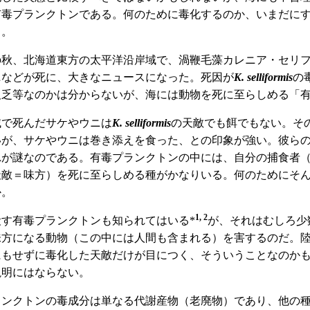
有毒プランクトンである。何のために毒化するのか、いまだに
る。
の秋、北海道東方の太平洋沿岸域で、渦鞭毛藻カレニア・セリ
ニなどが死に、大きなニュースになった。死因が
K. selliformis
の
欠乏等なのかは分からないが、海には動物を死に至らしめる「
で死んだサケやウニは
K. selliformis
の天敵でも餌でもない。そ
いが、サケやウニは巻き添えを食った、との印象が強い。彼ら
れが謎なのである。有毒プランクトンの中には、自分の捕食者
天敵＝味方）を死に至らしめる種がかなりいる。何のためにそ
か。
1, 2
す有毒プランクトンも知られてはいる*
が、それはむしろ少
味方になる動物（この中には人間も含まれる）を害するのだ。
にもせずに毒化した天敵だけが目につく、そういうことなのか
説明にはならない。
ンクトンの毒成分は単なる代謝産物（老廃物）であり、他の種