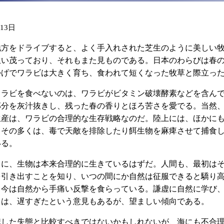
月13日
をドライブすると、よく手入れされた芝生のように美しい牧場が目に
生い茂っており、それもまた見ものである。日本のわらびは春
かげでワラビは大きく育ち、食われて短くなった牧草と際立っ
ラビを食べないのは、ワラビがビタミン破壊酵素などを含んで
部分を灰汁抜きし、残った春の香りとほろ苦さを愛でる。当然
生産は、ワラビの合理的な生存戦略なのだ。陸上には、ほかに
。その多くは、毒で天敵を排除したり餌生物を麻痺させて捕食
いる。
に、生物は本来合理的に生きているはずだ。人間も、最初はそ
を引き出すことを知り、いつの間にか自然は征服できると驕り
、今は自然から手痛い反撃を食らっている。謙虚に自然に学び
とは、遅すぎたという意見もあるが、望ましい傾向である。
した失態と比較すべきではないかもしれないが、海にも不合理