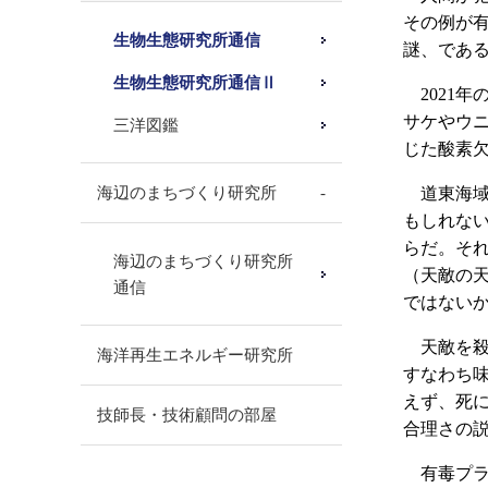
その例が
生物生態研究所通信
謎、であ
生物生態研究所通信Ⅱ
2021年
サケやウ
三洋図鑑
じた酸素
海辺のまちづくり研究所
道東海域
もしれな
らだ。そ
海辺のまちづくり研究所
（天敵の
通信
ではない
天敵を殺
海洋再生エネルギー研究所
すなわち
えず、死
技師長・技術顧問の部屋
合理さの
有毒プラ