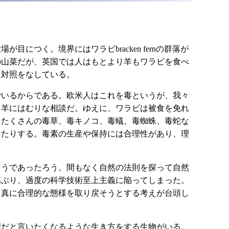
つく。境界にはワラビbracken fernの群落が
の山菜だが、英国では人はもとより羊もワラビを食べ
た対照をなしている。
いるからである。欧米人はこれを毒というが、我々
、羊にはむりな相談だ。ゆえに、ワラビは被食を免れ
もたくさんの毒草、毒キノコ、毒蟻、毒蜘蛛、毒蛇な
したりする。毒素の生産や保持には合理性があり、理
うであったろう。間もなく自然の法則を探って自然
高ぶり、過度の科学技術至上主義に陥ってしまった。
、真に合理的な態様を取り戻そうとする考えが台頭し
だと言いたくなるような生き方をする生物がいる。