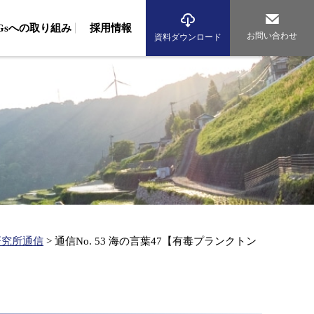
DGsへの取り組み
採用情報
お問い合わせ
資料ダウンロード
境調査
域調査（波浪・流況調査、生物調査、藻場調査）
組み
従業員への取り組み
環境への取り組み
域調査（動物・植物調査）
アルバイト採用
先輩社員の声
海辺のまちづくり研究所
海洋再生エネルギー研究所
気調査（大気・騒音調査、交通量調査）
資格者数
グループ紹介
析（生物、環境DNA、化学、マイクロプラスチック）
産コンサルタント
従業員への取り組み
環境への取り組み
産基盤整備事業
水産資源調査、漁場造成、漁場環境保全）
産振興（水産エコラベル、漁業経営診断、海業支援）
研究所通信
>
通信No. 53 海の言葉47【有毒プランクトン