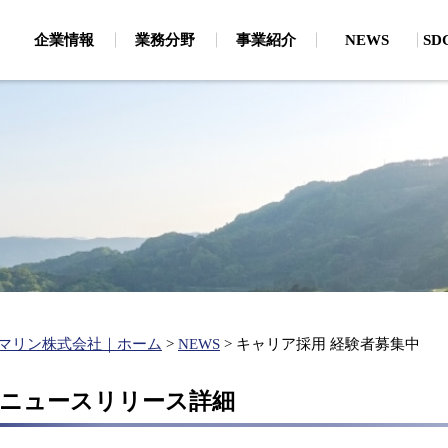
企業情報
業務分野
事業紹介
NEWS
S
・CSRから見たSDGs
地質調査
環
論文
磁気探査（危険物探査（船上・潜水））
海
主要保有機器
、通信・電力ケーブル
お客様・お取引先様への取り
地質探査・海底地形（地質探査・海底地形）
陸
個人情報保護
新卒採用
キャリア採用
生物生態研究所
わせ
大
企業理念
有
ルートサーベイ）
分
ベル取得支援、漁業経
お客様・お取引先様へ
支援）
建設コンサルタント
水
の取り組み
関連事業
ボン
環境アセスメント
水
ップ作成、港湾・海岸
（
港湾・海岸施設の維持管理
（維持管理計画、航路埋没・海岸浸食）
水
マリン株式会社｜ホーム
>
NEWS
>
キャリア採用 経験者募集中
港湾・海岸の施設整備
（施設の設計、静穏度解析・シミュレーション）
4年 ニュースリリース詳細
再生エネルギー開発（現地調査、各種解析）
洋上風力発電に関する調査・解析（海底地形・海象・ケーブル
陸揚検討等）