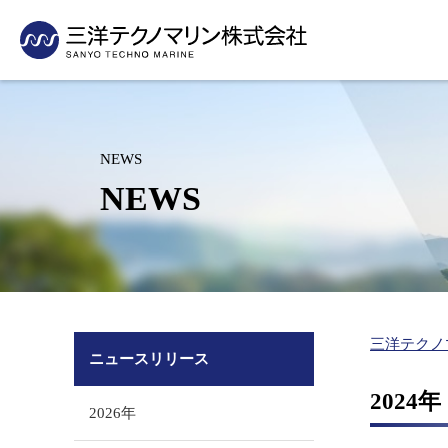
採用情報
当社の技術の活用事例をご紹介いたします
・事業活動から見たSDGs
測量
企業理念・社長挨拶
支社・支店紹介
新卒採用
先輩社員の声
沿岸・港湾の測量（水路測量、深浅測量）
会社概要
グループ紹介
洋上風力発電を含む再生可能エネル
パイプライン
インターンシップ
人材育成制度
海岸・河川の測量
沿革
有資格者数
ギー開発・発電関連事業
敷設事業
NEWS
（汀線測量、横断測量、3Dレーザースキャン）
キャリア採用
採用に関するお問い合
組織図
表彰業務紹介
（適地選定、環境アセスメント）
（敷設計画、
NEWS
空中写真測量（UAV測量）
アルバイト採用
水産基盤整備事業関連
水産関連事業
グリーンレーザ測量（UAV搭載）
（魚礁効果調査・藻場造成）
（水産エコラ
営診断、海業
環境コンサルタント
里海づくり関連事業
沿岸防災対策
里海づくり関連事業（藻場・干潟・浅場造成、ブルーカー
（環境調査、藻場・干潟・浅場造
（ハザードマ
創出）
成、ブルーカーボン創出）
の維持管理）
海洋環境保全（放射線関連事業、海洋投入処分、
放射能関連事業
三洋テクノ
シミュレーション（ごみ）、底質改善）
ニュースリリース
（放射能濃度モニタリング、海底放
防災（ハザードマップ）
射性物質分布調査）
202
2026年