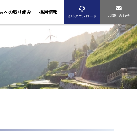
DGsへの取り組み
採用情報
お問い合わせ
資料ダウンロード
境調査
域調査（波浪・流況調査、生物調査、藻場調査）
組み
従業員への取り組み
環境への取り組み
域調査（動物・植物調査）
アルバイト採用
先輩社員の声
海辺のまちづくり研究所
海洋再生エネルギー研究所
気調査（大気・騒音調査、交通量調査）
資格者数
グループ紹介
析（生物、環境DNA、化学、マイクロプラスチック）
産コンサルタント
従業員への取り組み
環境への取り組み
産基盤整備事業
水産資源調査、漁場造成、漁場環境保全）
産振興（水産エコラベル、漁業経営診断、海業支援）