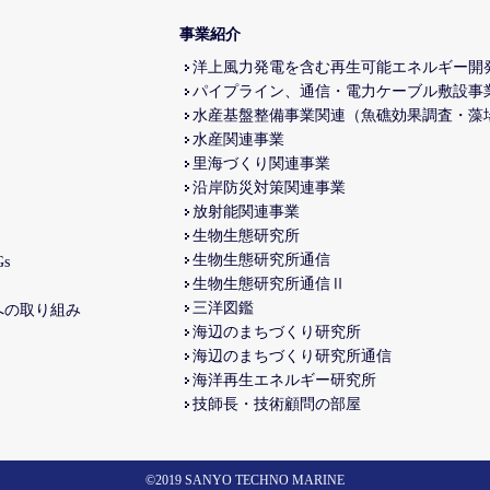
事業紹介
洋上風力発電を含む再生可能エネルギー開
パイプライン、通信・電力ケーブル敷設事
水産基盤整備事業関連（魚礁効果調査・藻
水産関連事業
里海づくり関連事業
沿岸防災対策関連事業
放射能関連事業
生物生態研究所
生物生態研究所通信
s
生物生態研究所通信Ⅱ
三洋図鑑
への取り組み
海辺のまちづくり研究所
海辺のまちづくり研究所通信
海洋再生エネルギー研究所
技師長・技術顧問の部屋
©2019 SANYO TECHNO MARINE