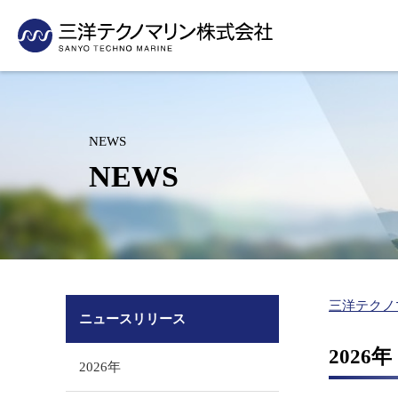
採用情報
当社の技術の活用事例をご紹介いたします
・事業活動から見たSDGs
測量
企業理念・社長挨拶
支社・支店紹介
新卒採用
先輩社員の声
沿岸・港湾の測量（水路測量、深浅測量）
会社概要
グループ紹介
洋上風力発電を含む再生可能エネル
パイプライン
インターンシップ
人材育成制度
海岸・河川の測量
沿革
有資格者数
ギー開発・発電関連事業
敷設事業
NEWS
（汀線測量、横断測量、3Dレーザースキャン）
キャリア採用
採用に関するお問い合
組織図
表彰業務紹介
（適地選定、環境アセスメント）
（敷設計画、
NEWS
空中写真測量（UAV測量）
アルバイト採用
水産基盤整備事業関連
水産関連事業
グリーンレーザ測量（UAV搭載）
（魚礁効果調査・藻場造成）
（水産エコラ
営診断、海業
環境コンサルタント
里海づくり関連事業
沿岸防災対策
里海づくり関連事業（藻場・干潟・浅場造成、ブルーカー
（環境調査、藻場・干潟・浅場造
（ハザードマ
創出）
成、ブルーカーボン創出）
の維持管理）
海洋環境保全（放射線関連事業、海洋投入処分、
放射能関連事業
三洋テクノ
シミュレーション（ごみ）、底質改善）
ニュースリリース
（放射能濃度モニタリング、海底放
防災（ハザードマップ）
射性物質分布調査）
202
2026年