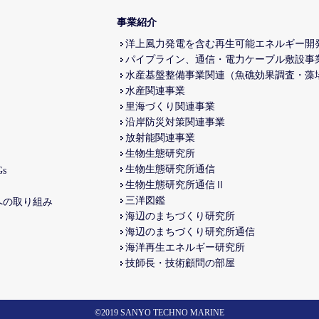
事業紹介
洋上風力発電を含む再生可能エネルギー開
パイプライン、通信・電力ケーブル敷設事
水産基盤整備事業関連（魚礁効果調査・藻
水産関連事業
里海づくり関連事業
沿岸防災対策関連事業
放射能関連事業
生物生態研究所
生物生態研究所通信
s
生物生態研究所通信Ⅱ
三洋図鑑
への取り組み
海辺のまちづくり研究所
海辺のまちづくり研究所通信
海洋再生エネルギー研究所
技師長・技術顧問の部屋
©2019 SANYO TECHNO MARINE