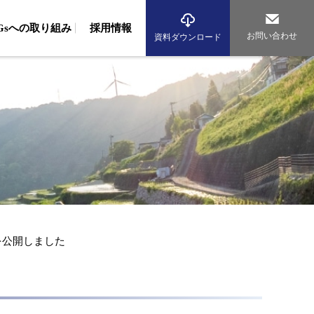
DGsへの取り組み
採用情報
お問い合わせ
資料ダウンロード
境調査
域調査（波浪・流況調査、生物調査、藻場調査）
組み
従業員への取り組み
環境への取り組み
域調査（動物・植物調査）
アルバイト採用
先輩社員の声
海辺のまちづくり研究所
海洋再生エネルギー研究所
気調査（大気・騒音調査、交通量調査）
資格者数
グループ紹介
析（生物、環境DNA、化学、マイクロプラスチック）
産コンサルタント
従業員への取り組み
環境への取り組み
産基盤整備事業
水産資源調査、漁場造成、漁場環境保全）
産振興（水産エコラベル、漁業経営診断、海業支援）
5を公開しました