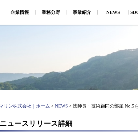
企業情報
業務分野
事業紹介
NEWS
S
・CSRから見たSDGs
地質調査
環
論文
磁気探査（危険物探査（船上・潜水））
海
主要保有機器
、通信・電力ケーブル
お客様・お取引先様への取り
地質探査・海底地形（地質探査・海底地形）
陸
個人情報保護
新卒採用
キャリア採用
生物生態研究所
わせ
大
企業理念
有
ルートサーベイ）
分
ベル取得支援、漁業経
お客様・お取引先様へ
支援）
建設コンサルタント
水
の取り組み
関連事業
ボン
環境アセスメント
水
ップ作成、港湾・海岸
（
港湾・海岸施設の維持管理
（維持管理計画、航路埋没・海岸浸食）
水
マリン株式会社｜ホーム
>
NEWS
>
技師長・技術顧問の部屋 No.
港湾・海岸の施設整備
（施設の設計、静穏度解析・シミュレーション）
6年 ニュースリリース詳細
再生エネルギー開発（現地調査、各種解析）
洋上風力発電に関する調査・解析（海底地形・海象・ケーブル
陸揚検討等）