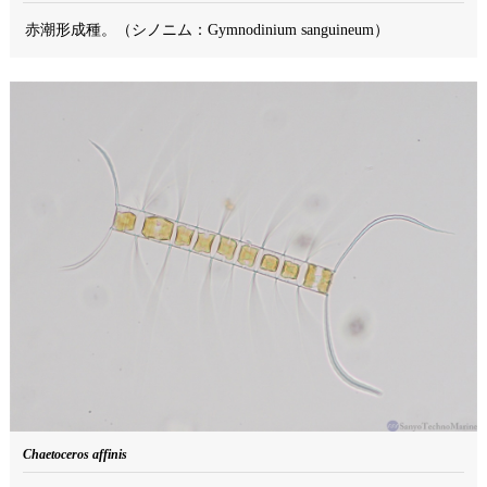
赤潮形成種。（シノニム：Gymnodinium sanguineum）
Chaetoceros affinis