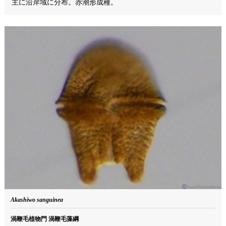
主に沿岸域に分布。赤潮形成種。
Akashiwo sanguinea
渦鞭毛植物門 渦鞭毛藻綱