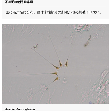
不等毛植物門 珪藻綱
主に沿岸域に分布。群体末端部分の刺毛が他の刺毛より太い。
Asterionellopsis glacialis