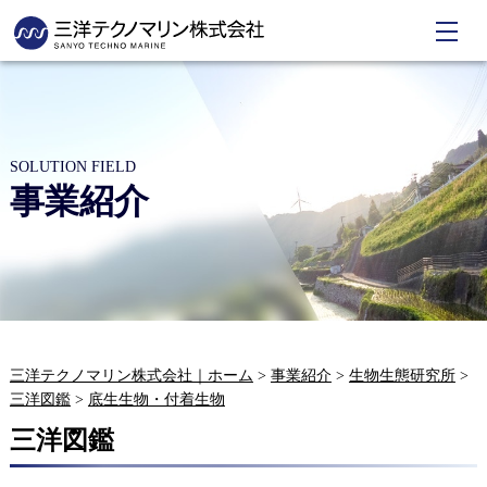
SOLUTION FIELD
事業紹介
三洋テクノマリン株式会社｜ホーム
>
事業紹介
>
生物生態研究所
>
三洋図鑑
>
底生生物・付着生物
三洋図鑑