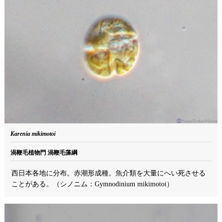
Karenia mikimotoi
渦鞭毛植物門 渦鞭毛藻綱
西日本各地に分布。赤潮形成種。魚介類を大量にへい死させる
ことがある。（シノニム：Gymnodinium mikimotoi）