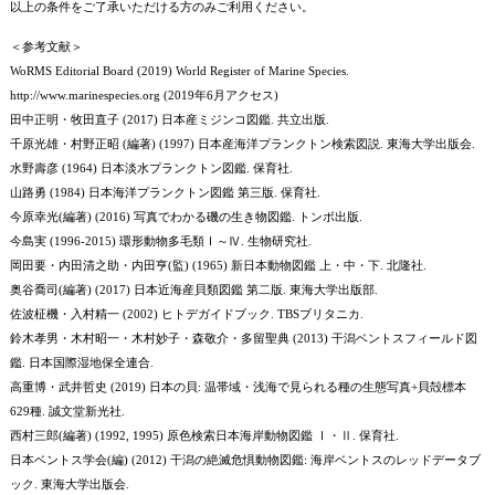
以上の条件をご了承いただける方のみご利用ください。
＜参考文献＞
WoRMS Editorial Board (2019) World Register of Marine Species.
http://www.marinespecies.org (2019年6月アクセス)
田中正明・牧田直子 (2017) 日本産ミジンコ図鑑. 共立出版.
千原光雄・村野正昭 (編著) (1997) 日本産海洋プランクトン検索図説. 東海大学出版会.
水野壽彦 (1964) 日本淡水プランクトン図鑑. 保育社.
山路勇 (1984) 日本海洋プランクトン図鑑 第三版. 保育社.
今原幸光(編著) (2016) 写真でわかる磯の生き物図鑑. トンボ出版.
今島実 (1996-2015) 環形動物多毛類Ⅰ～Ⅳ. 生物研究社.
岡田要・内田清之助・内田亨(監) (1965) 新日本動物図鑑 上・中・下. 北隆社.
奥谷喬司(編著) (2017) 日本近海産貝類図鑑 第二版. 東海大学出版部.
佐波柾機・入村精一 (2002) ヒトデガイドブック. TBSブリタニカ.
鈴木孝男・木村昭一・木村妙子・森敬介・多留聖典 (2013) 干潟ベントスフィールド図
鑑. 日本国際湿地保全連合.
高重博・武井哲史 (2019) 日本の貝: 温帯域・浅海で見られる種の生態写真+貝殻標本
629種. 誠文堂新光社.
西村三郎(編著) (1992, 1995) 原色検索日本海岸動物図鑑 Ⅰ・Ⅱ. 保育社.
日本ベントス学会(編) (2012) 干潟の絶滅危惧動物図鑑: 海岸ベントスのレッドデータブ
ック. 東海大学出版会.