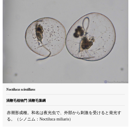
Noctiluca scintillans
渦鞭毛植物門 渦鞭毛藻綱
赤潮形成種。和名は夜光虫で、外部から刺激を受けると発光す
る。（シノニム：Noctiluca miliaris）