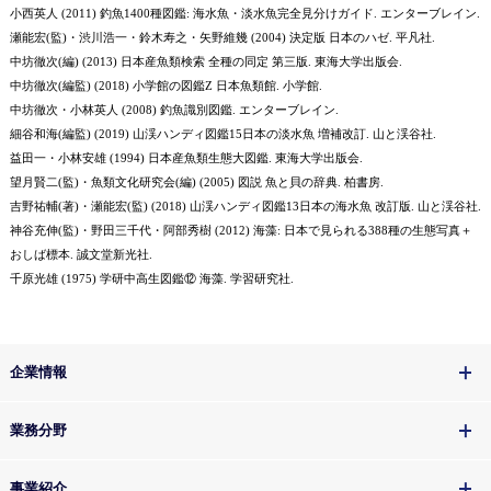
小西英人 (2011) 釣魚1400種図鑑: 海水魚・淡水魚完全見分けガイド. エンターブレイン.
瀬能宏(監)・渋川浩一・鈴木寿之・矢野維幾 (2004) 決定版 日本のハゼ. 平凡社.
中坊徹次(編) (2013) 日本産魚類検索 全種の同定 第三版. 東海大学出版会.
中坊徹次(編監) (2018) 小学館の図鑑Z 日本魚類館. 小学館.
中坊徹次・小林英人 (2008) 釣魚識別図鑑. エンターブレイン.
細谷和海(編監) (2019) 山渓ハンディ図鑑15日本の淡水魚 増補改訂. 山と渓谷社.
益田一・小林安雄 (1994) 日本産魚類生態大図鑑. 東海大学出版会.
望月賢二(監)・魚類文化研究会(編) (2005) 図説 魚と貝の辞典. 柏書房.
吉野祐輔(著)・瀬能宏(監) (2018) 山渓ハンディ図鑑13日本の海水魚 改訂版. 山と渓谷社.
神谷充伸(監)・野田三千代・阿部秀樹 (2012) 海藻: 日本で見られる388種の生態写真＋
おしば標本. 誠文堂新光社.
千原光雄 (1975) 学研中高生図鑑⑫ 海藻. 学習研究社.
企業情報
業務分野
事業紹介