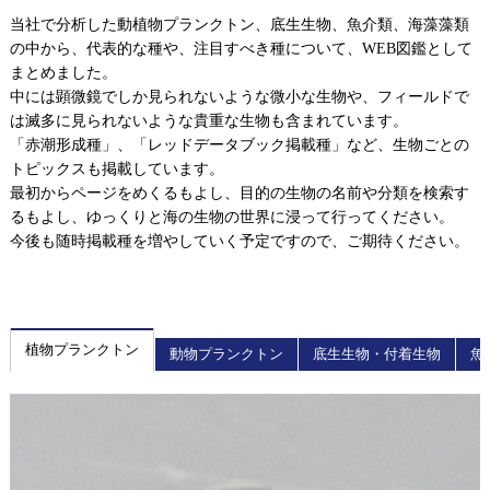
当社で分析した動植物プランクトン、底生生物、魚介類、海藻藻類
の中から、代表的な種や、注目すべき種について、WEB図鑑として
まとめました。
中には顕微鏡でしか見られないような微小な生物や、フィールドで
は滅多に見られないような貴重な生物も含まれています。
「赤潮形成種」、「レッドデータブック掲載種」など、生物ごとの
トピックスも掲載しています。
最初からページをめくるもよし、目的の生物の名前や分類を検索す
るもよし、ゆっくりと海の生物の世界に浸って行ってください。
今後も随時掲載種を増やしていく予定ですので、ご期待ください。
植物プランクトン
動物プランクトン
底生生物・付着生物
魚