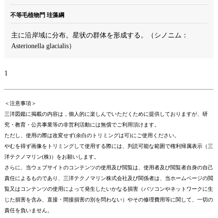
不等毛植物門 珪藻綱
主に沿岸域に分布。星状の群体を形成する。（シノニム：
Asterionella glacialis）
1
＜注意事項＞
三洋図鑑に掲載の内容は，個人的に楽しんでいただくために提供しておりますが、研
究・教育・公共事業等の非営利活動には無償でご利用頂けます。
ただし、使用の際は改変せず(余白のトリミングは可)にご使用ください。
やむを得ず画像をトリミングして使用する際には、判読可能な範囲で権利帰属表示（三
洋テクノマリン(株)）をお願いします。
さらに、当ウェブサイトのコンテンツの使用及び閲覧は、使用者及び閲覧者自身の自己
責任によるものであり、三洋テクノマリン株式会社及び関係者は、当ホームページの閲
覧又はコンテンツの使用によって発生したいかなる損害（パソコンやネットワークに生
じた損害を含み、直接・間接損害の別を問わない）やその修理費用等に関して、一切の
責任を負いません。