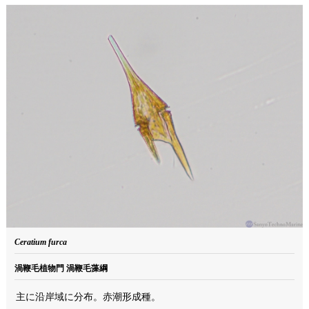
Ceratium furca
渦鞭毛植物門 渦鞭毛藻綱
主に沿岸域に分布。赤潮形成種。