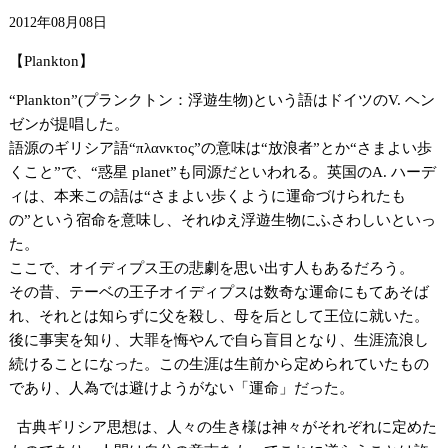
2012年08月08日
【Plankton】
“Plankton”(プランクトン：浮遊生物)という語はドイツのV. ヘン
ゼンが提唱した。
語源のギリシア語“πλανκτος”の意味は“放浪者”とか“さまよい歩
くこと”で、“惑星 planet”も同源だといわれる。英国のA. ハーデ
ィは、本来この語は“さまよい歩くように運命づけられたも
の”という宿命を意味し、それゆえ浮遊生物にふさわしいといっ
た。
ここで、オイディプス王の悲劇を思い出す人もあるだろう。
その昔、テーベの王子オイディプスは数奇な運命にもてあそば
れ、それとは知らずに父を殺し、母を后として王位に就いた。
後に事実を知り、大罪を悔やんで自ら盲目となり、生涯流浪し
続けることになった。この生涯は生前から定められていたもの
であり、人為では避けようがない「運命」だった。
古典ギリシア思想は、人々の生き様は神々がそれぞれに定めた