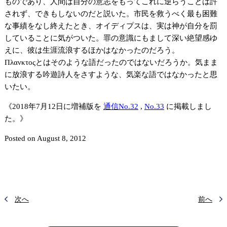
ものであり、人間は自分の意志をもってこれに逆らうことは許
されず、できもしないのだと説いた。市民を救うべく最も困難
な事績をなし終えたとき、オイディプスは、実は神が自分を罰
していることに気がついた。罪の意識にもまして深い絶望感ゆ
えに、彼は生涯流浪するほかはなかったのだろう。
Πλανκτοςとはそのような語だったのではないだろうか。気まま
に放浪する吟遊詩人をさすような、気楽な語ではなかったと思
いたい。
《2018年7月12日に増補版を
通信No.32
,
No.33
に掲載しまし
た。》
Posted on August 8, 2012
次へ
前へ