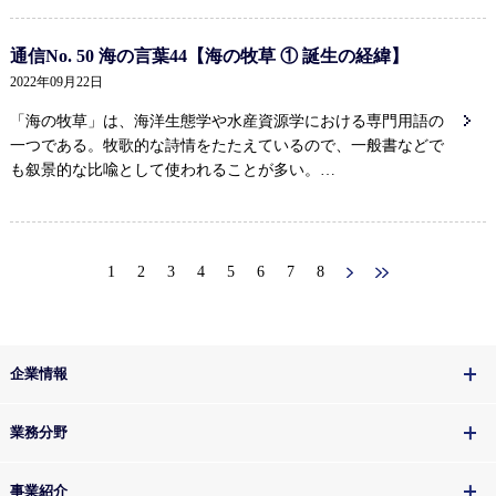
通信No. 50 海の言葉44【海の牧草 ① 誕生の経緯】
2022年09月22日
「海の牧草」は、海洋生態学や水産資源学における専門用語の
一つである。牧歌的な詩情をたたえているので、一般書などで
も叙景的な比喩として使われることが多い。…
1
2
3
4
5
6
7
8
企業情報
業務分野
事業紹介