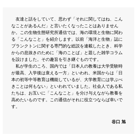
友達と話をしていて、思わず「それに関してはね、こん
なことがあるんだ」と言いたくなったことはありません
か。この生物生態研究所通信では、海の環境と生物に関わ
る「こんなこと」を紹介します。以前「海洋と生物」誌に
プランクトンに関する専門的な総説を連載したとき、科学
からの息抜きのために「海のことば」と題した雑学コラム
を設けました。その趣旨を引き継ぐものです。
私が学生のころ、国内では「日本人の教養は大学受験時
が最高、入学後は衰える一方」といわれ、米国からは「日
本の初等中等教育は機能しているが、大学教育には学ぶべ
きことは何もない」といわれていました。社会人である私
たちは、お互いに「こんなこと」を分け与えながら教養を
高めたいものです。この通信がそれに役立つならば幸いで
す。
谷口 旭